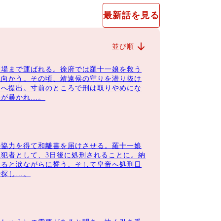
トップスターのウォレス・チョン。本作では、
最新話を見る
新進女優・オブ・ザ・イヤーを受賞した女優
い聡明な若妻を演じきり、新たな魅力を発
並び順
刑場まで運ばれる。徐府では羅十一娘を救う
へ向かう。その頃、靖遠侯の守りを潜り抜け
側室と正室の手に汗を握るバトル展開なども
帝へ提出。寸前のところで刑は取りやめにな
届けする最高のロマンティック時代劇！
事が暴かれ…。
の協力を得て和離書を届けさせる。羅十一娘
地の悪い羅（ら）家を離れて自由な人生を送
犯者として、3日後に処刑されることに。納
けると涙ながらに誓う。そして皇帝へ処刑日
に嫁ぐことになってしまう。徐令宜は父を亡
で探し…。
悴する毎日を送っていた。互いに関心のない
し次第に惹かれ尽すように。そんな優しい夫
徐家にいるのではないかと疑っていてー？