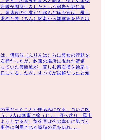
ししゅう）の需要があると聞き、快く引き受
と海賊が闇取引をしたという報告が都に届
る。靖遠侯の仕業だと踏んだ徐令宜は、羅十
を求めた陳（ちん）閣老から離縁策を持ち出
娘は、傅臨波（ふりんは）らに彼女の行動を
秦石榴だったが、約束の場所に現れた靖遠
窺っていた傅臨波が、苦しむ秦石榴を徐家ま
を口にする。だが、すべてが誤解だったと知
l＆I～」
て」
やり直します！～」
鳳凰伝 ～永遠（とわ）の約束～」
）の罠だったことが明るみになる。ついに区
う。2人は無事に徐（じょ）府へ戻り、羅十
てようとするが、徐令宜は今の幸せに気づく
は事件に利用された琥珀の元を訪れ…。
妃～」