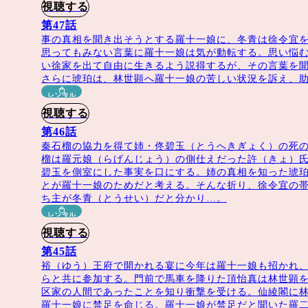
視聴する
小波）「夢織姫〜秘密の貴公子に恋をして〜」
第47話
ユー（程婷鈺）「白華の姫～失われた記憶と3つの愛～」
事の真相を聞き出そうとする羅十一娘に、冬青は徐令宜
思ってもみない言葉に羅十一娘は気が動転する。思い悩
い徐家を出て自由に生きるよう説得するが、その言葉を
番組HP
へ。
さらに琥珀は、林世顕へ羅十一娘の苦しい状況を訴え、
5話
、BS11+での配信は
全52話／ノーカット版
となっておりま
レンタル
視聴する
ter Systems Company Limited
第46話
秦石榴の協力を得て姉・佟碧玉（とうへきぎょく）の死
榴は羅元娘（らげんじょう）の側仕えだった許（きょ）
碧玉を側室にした事実を口にする。姉の真相を知った琥
とが羅十一娘のためだと考える。そんな折り、徐令宜の
ち主が冬青（とうせい）だと分かり…。
レンタル
視聴する
第45話
裕（ゆう）王府で開かれる宴に今年は羅十一娘も招かれ
らと共に参加する。門前で馬車を降りた頂怡真は林世顕
区家の人間であったことを知り衝撃を受ける。仙綾閣に
羅十一娘に禁足を命じる。羅十一娘が禁足だと聞いた羅