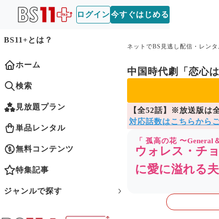
ログイン
今すぐはじめる
BS11+とは？
ネットでBS見逃し配信・レンタ
ホーム
中国時代劇「恋心
検索
見放題プラン
【全52話】※放送版は
対応話数はこちらから
単品レンタル
「
孤高の花 〜General
無料コンテンツ
ウォレス・チョ
に愛に溢れる
特集記事
ジャンルで探す
イントロダクショ
歴史