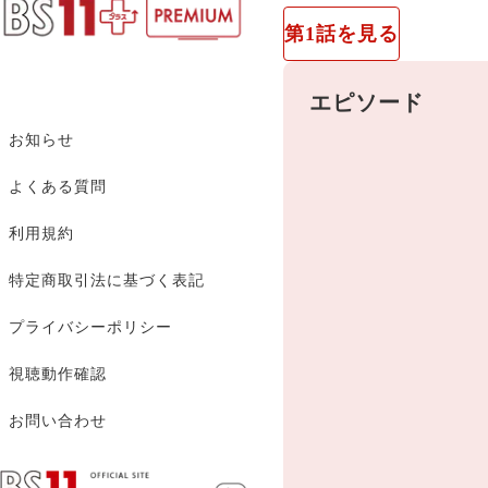
大ヒット時代劇「孤高の
酒×食
第1話を見る
寡黙で冷淡に見えるが有能で誠実、実は情の深
ル・ミッション～」で知
紀行
タン・ソンユン。これ
エピソード
揮！ 家が決めた結婚で初めは互いに無関心だったが、少しずつ認め合い愛を育んでいく実力派2大トップスターカップルの“おし
バイク
お知らせ
どり夫婦”ぶりに釘付けになること確実！ 「瓔珞～紫禁城に燃ゆる逆襲
教養・ドキュメンタリー
手掛けた時代劇のプロ
よくある質問
見応
報道・経済
利用規約
ドラマ
ストーリー
特定商取引法に基づく表記
アニメ・声優・ゲーム
華流（中国・台湾）
プライバシーポリシー
明の時代、身分の低い
情報・エンタメ・音楽
韓流
ることを望んでいたが
視聴動作確認
くし若くして爵位を継
映画
海外ドラマ
結婚生活を送っていた
お問い合わせ
に少しずつ心を開いて
スポーツ
ヨーロッパミステリー
洋画