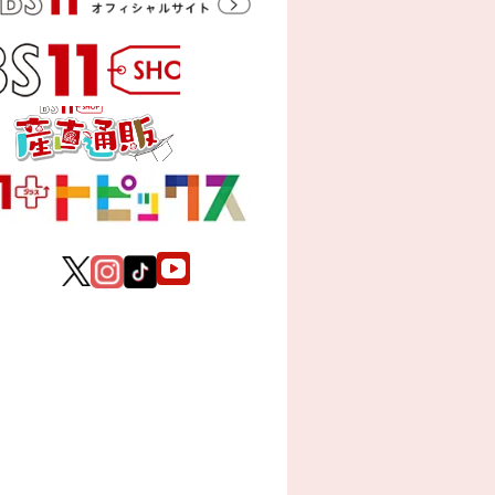
ForFamily
国内ドラマ
アジア映画
2021年／日本語字幕･全
原題：錦心似玉
邦画
出演者・
キャスト
ウォレス･チョン（鍾漢良
タン・ソンユン（譚松
タン･シアオティエン
ハー・ホンシャン（何
スタッフ
監督：ウェン・ドーグ