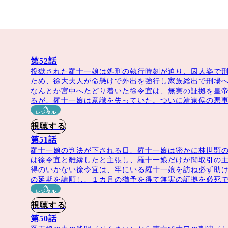
花～General＆I～」の英雄役で、人気を不動のものにした
い将軍を演じる！ そんな彼と政略結婚をするヒロインには、「花様衛士～ロイヤ
名度を上げ、「家族の名において」で2020国劇盛典の期待の
までの元気なヒロインからガラッと雰囲気を変え、物怖じしな
第52話
の王妃～」「夢織姫～秘密の貴公子に恋をして～」などを
投獄された羅十一娘は処刑の執行時刻が迫り、囚人姿で
ため、徐大夫人が命懸けで外出を強行し家族総出で刑場
フェッショナルたちがメガホンを取り、ロマンスはもちろん、
なんとか宮中へたどり着いた徐令宜は、無実の証拠を皇
えたっぷり！ 今の時代にも通じる、助け合い尊重する夫婦の美しい愛をお
るが、羅十一娘は意識を失っていた。ついに靖遠侯の悪
レンタル
視聴する
第51話
羅十一娘の判決が下される日、羅十一娘は密かに林世顕
母親から生まれた庶子の十一娘（じゅういちじょう）は、居心
は徐令宜と離縁したと主張し、羅十一娘だけが闇取引の主
得のいかない徐令宜は、牢にいる羅十一娘を訪ね必ず助
、姉の死後、その夫だった寡黙な将軍、徐令宜（じょれいぎ）
の延期を請願し、１カ月の猶予を得て無実の証拠を必死
いで徐家の大黒柱となって以来、家を守る責任と政治闘争で憔
レンタル
ものの、徐令宜は十一娘の素直さや的確な助言をする姿を目に
視聴する
いく十一娘だったが、実は彼女は謎の死を遂げた母親の仇敵が
第50話