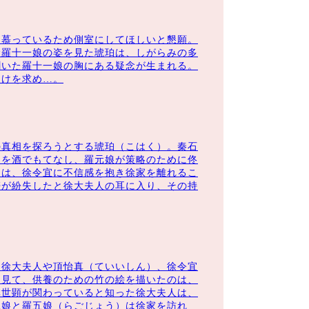
を慕っているため側室にしてほしいと懇願。
む羅十一娘の姿を見た琥珀は、しがらみの多
聞いた羅十一娘の胸にある疑念が生まれる。
助けを求め…。
す。
の真相を探ろうとする琥珀（こはく）。秦石
氏を酒でもてなし、羅元娘が策略のために佟
珀は、徐令宜に不信感を抱き徐家を離れるこ
帯が紛失したと徐大夫人の耳に入り、その持
、徐大夫人や頂怡真（ていいしん）、徐令宜
を見て、供養のための竹の絵を描いたのは、
林世顕が関わっていると知った徐大夫人は、
二娘と羅五娘（らごじょう）は徐家を訪れ