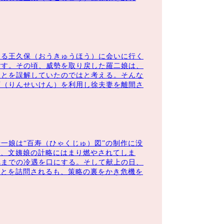
ある王久保（おうきゅうほう）に会いに行く
ごす。その頃、威勢を取り戻した羅二娘は、
ことを誤解していたのではと考える。そんな
顕（りんせいけん）を利用し徐夫妻を離間さ
一娘は“百寿（ひゃくじゅ）図”の制作に没
が、文姨娘の計略にはまり燃やされてしま
れまでの冷遇を口にする。そして献上の日、
ことを詰問されるも、策略の裏をかき危機を