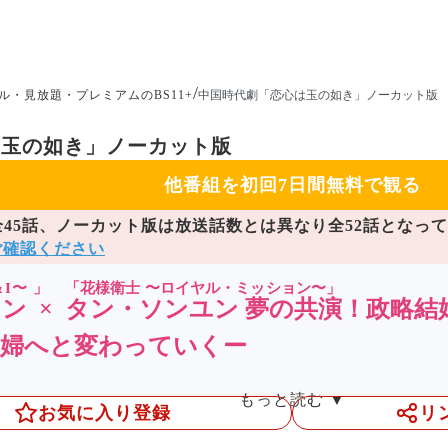
/
ル・見放題・プレミアムのBS11+
中国時代劇「恋心は玉の如き」ノーカット版
は玉の如き」ノーカット版
他番組を初回7日間無料で観る
全45話、ノーカット版は放送話数とは異なり全52話となっ
ご確認ください
＆I〜
」
「
花様衛士 〜ロイヤル・ミッション〜
」
ン ×
タン・ソンユン 夢の共演
！
政略結
夫婦へと変わっていくー
もっと読む ▼
ン
お気に入り登録
リ