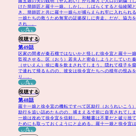
羅五娘の夫の銭明（せんめい）から南方で大口の刺繍（
けた簡師匠と羅十一娘。しかし、しばらくすると仙綾閣
52話
き、簡師匠と共に羅十一娘らが捕らえられ牢に入れられ
一娘たちの救うため無実の証拠探しに奔走。だが、協力
され…。
レンタル
視聴する
スタッフ
第49話
区家の間者が秦石榴ではないかと怪しむ徐令宜と羅十一
監視させる。区（おう）若夫人と密会しようとしていた
（せいえん）侯に毒を飲まされてしまう。隠れて様子を
で連れて帰るものの、彼女は徐令宜たちへの積年の恨み
り…。
）「マイ・サンシャイン～何以笙簫默～」「孤高の花～Genera
韻）「花様衛士〜ロイヤル・ミッション〜」「家族の名におい
レンタル
（唐暁天）殿下攻略〜恋の天下取り〜」「溺愛ロマンス～初恋、
視聴する
泓姍）「如懿伝（にょいでん）〜紫禁城に散る宿命の王妃〜」「
第48話
羅十一娘と徐令宜の機転ですべて区励行（おうれいこう
励行を追い詰めたものの、捕まえる寸前に自害されてしま
一娘は改めて徐令宜を信頼し、和離書は不要だと破り捨
ためにも取っておくようにと止める。羅十一娘と徐令宜
レンタル
アン（温徳光）「瓔珞＜エイラク＞～紫禁城に燃ゆる逆襲の王