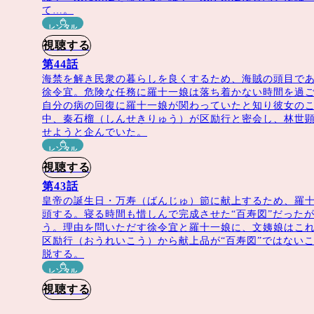
て…。
レンタル
視聴する
第44話
海禁を解き民衆の暮らしを良くするため、海賊の頭目で
徐令宜。危険な任務に羅十一娘は落ち着かない時間を過
自分の病の回復に羅十一娘が関わっていたと知り彼女の
中、秦石榴（しんせきりゅう）が区励行と密会し、林世
せようと企んでいた。
レンタル
視聴する
第43話
皇帝の誕生日・万寿（ばんじゅ）節に献上するため、羅十
頭する。寝る時間も惜しんで完成させた“百寿図”だった
う。理由を問いただす徐令宜と羅十一娘に、文姨娘はこ
区励行（おうれいこう）から献上品が“百寿図”ではない
脱する。
レンタル
視聴する