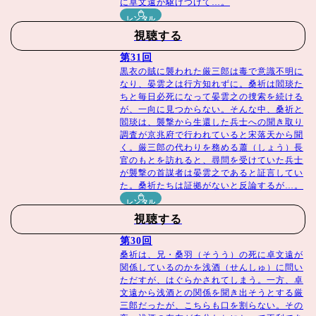
2022年／
日本語字幕･全34話
に卓文遠が駆けつけて…。
原題：国子監来了個女弟子
レンタル
視聴する
出演者・スタッフ
第31回
黒衣の賊に襲われた厳三郎は毒で意識不明に
なり、晏雲之は行方知れずに。桑祈は閻琰た
ちと毎日必死になって晏雲之の捜索を続ける
が、一向に見つからない。そんな中、桑祈と
キャスト
閻琰は、襲撃から生還した兵士への聞き取り
調査が京兆府で行われていると宋落天から聞
チャオ・ルースー（趙露思）「花の都に虎（とら）われ
く。厳三郎の代わりを務める蕭（しょう）長
官のもとを訪れると、尋問を受けていた兵士
て〜The Romance of Tiger and Rose〜」「且試天下（原
が襲撃の首謀者は晏雲之であると証言してい
題）」
た。桑祈たちは証拠がないと反論するが…。
シュー・カイチョン（徐開騁）「鳳舞伝 Dance of the
レンタル
Phoenix」「斛珠＜コクジュ＞夫人～真珠の涙～」
視聴する
レン・ハオ（任豪）「擇天記（たくてんき）～宿命の美少
第30回
年～」
桑祈は、兄・桑羽（そうう）の死に卓文遠が
アオ・ルイポン（敖瑞鵬）「少年歌行(原題)」（22）
関係しているのかを浅酒（せんしゅ）に問い
ドゥー・ユー（杜煜）「陪你逐風飛翔（原題）」（21）
ただすが、はぐらかされてしまう。一方、卓
文遠から浅酒との関係を聞き出そうとする厳
三郎だったが、こちらも口を割らない。その