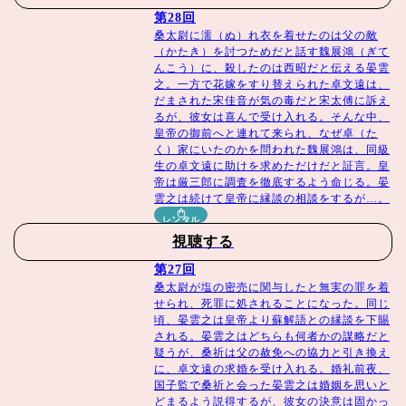
第28回
桑太尉に濡（ぬ）れ衣を着せたのは父の敵
（かたき）を討つためだと話す魏展鴻（ぎて
んこう）に、殺したのは西昭だと伝える晏雲
之。一方で花嫁をすり替えられた卓文遠は、
だまされた宋佳音が気の毒だと宋太傅に訴え
るが、彼女は喜んで受け入れる。そんな中、
皇帝の御前へと連れて来られ、なぜ卓（た
く）家にいたのかを問われた魏展鴻は、同級
生の卓文遠に助けを求めただけだと証言。皇
帝は厳三郎に調査を徹底するよう命じる。晏
雲之は続けて皇帝に縁談の相談をするが…。
レンタル
視聴する
第27回
桑太尉が塩の密売に関与したと無実の罪を着
せられ、死罪に処されることになった。同じ
頃、晏雲之は皇帝より蘇解語との縁談を下賜
される。晏雲之はどちらも何者かの謀略だと
疑うが、桑祈は父の赦免への協力と引き換え
に、卓文遠の求婚を受け入れる。婚礼前夜、
国子監で桑祈と会った晏雲之は婚姻を思いと
どまるよう説得するが、彼女の決意は固かっ