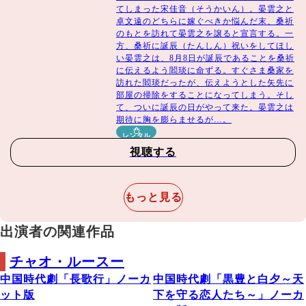
てしまった宋佳音（そうかいん）。晏雲之と
卓文遠のどちらに嫁ぐべきか悩んだ末、桑祈
のもとを訪れて晏雲之を譲ると宣言する。一
方、桑祈に誕辰（たんしん）祝いをしてほし
い晏雲之は、8月8日が誕辰であることを桑祈
に伝えるよう閻琰に命ずる。すぐさま桑家を
訪れた閻琰だったが、伝えようとした矢先に
部屋の掃除をすることになってしまう。そし
て、ついに誕辰の日がやって来た。晏雲之は
期待に胸を膨らませるが…。
レンタル
視聴する
もっと見る
出演者の関連作品
チャオ・ルースー
中国時代劇「長歌行」ノーカ
中国時代劇「黒豊と白夕～天
ット版
下を守る恋人たち～」ノーカ