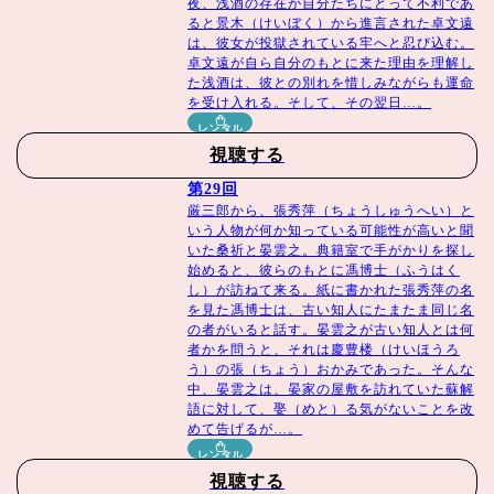
スタッフ
夜、浅酒の存在が自分たちにとって不利であ
ると景木（けいぼく）から進言された卓文遠
監督：
シュー・ペイシャン（許珮珊）「以你為名的青春
は、彼女が投獄されている牢へと忍び込む。
卓文遠が自ら自分のもとに来た理由を理解し
（原題）」
た浅酒は、彼との別れを惜しみながらも運命
を受け入れる。そして、その翌日…。
★
詳細な番組情報は、
番組HP
へ。
レンタル
※BS11での放送版は
全30話
、BS11+での配信は
全34話／ノーカット版
視聴する
となっております。
第29回
厳三郎から、張秀萍（ちょうしゅうへい）と
©Shenzhen Tencent Computer Systems Company Limited
いう人物が何か知っている可能性が高いと聞
いた桑祈と晏雲之。典籍室で手がかりを探し
始めると、彼らのもとに馮博士（ふうはく
し）が訪ねて来る。紙に書かれた張秀萍の名
を見た馮博士は、古い知人にたまたま同じ名
の者がいると話す。晏雲之が古い知人とは何
者かを問うと、それは慶豊楼（けいほうろ
う）の張（ちょう）おかみであった。そんな
中、晏雲之は、晏家の屋敷を訪れていた蘇解
語に対して、娶（めと）る気がないことを改
めて告げるが…。
レンタル
視聴する