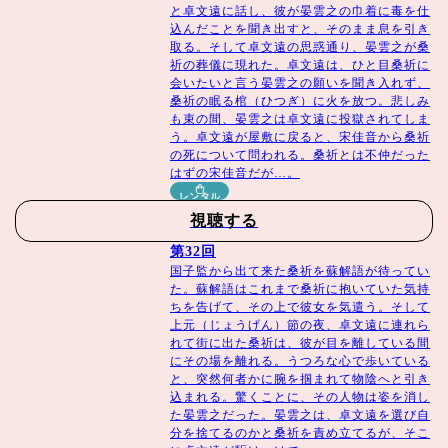
と卓文遠に話し、彼が晏雲之の巾着に毒を仕
る！
込んだことを聞き出すと、そのまま息を引き
取る。そして卓文遠の思惑通り、晏雲之が桑
ストーリー
祈の葬儀に現れた。卓文遠は、ひと目桑祈に
会いたいと言う晏雲之の願いを聞き入れず、
桑祈の眠る棺（ひつぎ）に火を放つ。悲しみ
も束の間、晏雲之は卓文遠に投獄されてしま
亡き兄の遺志に従い、宋の最高学府・国子監（こくしか
う。卓文遠が屋敷に戻ると、宋佳音から桑祈
ん）へ入学するため上京してきた大尉の愛娘・桑祈（そう
の死について問われる。桑祈とは不仲だった
き）。これまで名門男子のみが入学を許されていたこの学
はずの宋佳音だが…。
び舎は、改革派の教師 ・晏雲之（あんうんし）の活躍で
レンタル
変わりつつあった。そんな中、ある出来事をきっかけに晏
視聴する
雲之と最悪の出会いを果たした桑祈だったが、なんとか無
第32回
事に国子監へ初の女子生徒として入学！ 初めは周りの生
国子監から出て来た桑祈を蘇解語が待ってい
徒たちから歓迎されていなかったが、文武両道で明るい彼
た。蘇解語はこれまで桑祈に抱いていた気持
ちを告げて、その上で彼女を気遣う。そして
女は次第に仲間として認められるように。一方で晏雲之と
上元（じょうげん）節の夜、卓文遠に連れら
は、教師と生徒ながらもドタバタの攻防を展開！ 晏雲之
れて街に出た桑祈は、彼が目を離している間
は次第に桑祈を好きになっていくが、彼女の幼なじみ・卓
にその場を離れる。うつろな心で歩いている
と、突然何者かに腕を掴まれて物陰へと引き
文遠（たくぶんえん）と三角関係になってしまい…！？
込まれる。驚くことに、その人物は姿を消し
た晏雲之だった。晏雲之は、卓文遠を選び自
分を捨てるのかと桑祈を責め立てるが、そこ