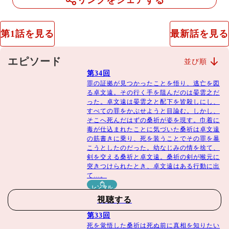
リンクをシェアする
快・胸キュンラブコメ時代劇！
第1話を見る
最新話を見る
イントロダクション
エピソード
並び順
第34回
最高学府"国子監(こくしかん)"の新入生は、文武両道のお
罪の証拠が見つかったことを悟り、逃亡を図
てんば令嬢！？ 大人の魅力漂う先生と頼りがいMAXの同
る卓文遠。その行く手を阻んだのは晏雲之だ
った。卓文遠は晏雲之と配下を皆殺しにし、
級生、紅一点のキュートな女学生との恋のトライアングル
すべての罪をかぶせようと目論む。しかし、
にキュンキュン！ しかしそんな中で、ある秘密が明らか
そこへ死んだはずの桑祈が姿を現す。巾着に
になっていき...！？ "華流ラブコメの女王"として君臨する
毒が仕込まれたことに気づいた桑祈は卓文遠
の筋書きに乗り、死を装うことでその罪を暴
チャオ・ルースーが、イケメンだらけの最高学府で紅一点
こうとしたのだった。幼なじみの情を捨て、
となる文武両道のスーパーヒロインをキュートに好演！
剣を交える桑祈と卓文遠。桑祈の剣が喉元に
彼女とロマンスを繰り広げるクールな教師役には、数々の
突きつけられたとき、卓文遠はある行動に出
て…。
話題作で圧倒的存在感を放つシュー・カイチョン。 コミ
カルなドタバタシーンから甘いロマンスまで、2人の息の
レンタル
視聴する
合った演技は作品の世界に中国ドラマファンを引き込むこ
と確実！ さらに、主人公カップルを取り巻く若手イケメ
第33回
ンスターたちが、ドラマティックな恋模様に彩りを加え
死を覚悟した桑祈は死ぬ前に真相を知りたい