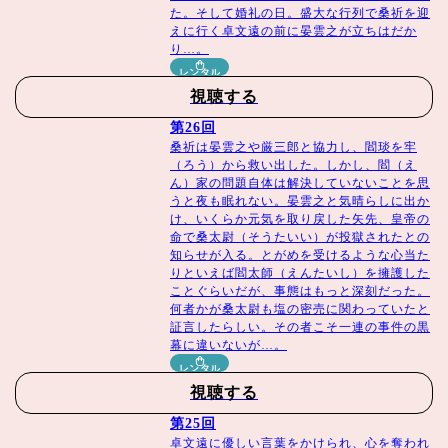
た。そして婚礼の日。盛大な行列で桑祈を迎
えに行く卓文遠の前に晏雲之が立ちはだか
り…。
レンタル
視聴する
第26回
桑祈は晏雲之や厳三郎と協力し、閻琰を牢
（ろう）から救い出した。しかし、閻（え
ん）家の問題自体は解決していないことを思
うと夜も眠れない。晏雲之と気晴らしに出か
け、いくらか元気を取り戻した矢先、皇帝の
命で桑太尉（そうたいい）が投獄されたとの
知らせが入る。とがめを受けるような心当た
りといえば閻太師（えんたいし）を擁護した
ことぐらいだが、事態はもっと深刻だった。
何者かが桑太尉も塩の密売に関わっていたと
証言したらしい。その者こそ一連の事件の黒
幕に違いないが…。
レンタル
視聴する
第25回
卓文遠に優しい言葉をかけられ、心を奪われ