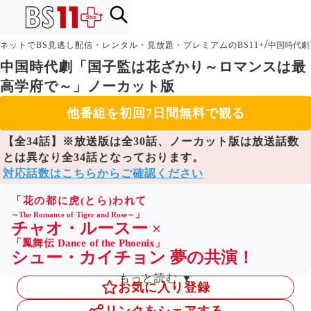
/
ネットでBS見逃し配信・レンタル・見放題・プレミアムのBS11+
中国時代劇
中国時代劇「国子監は花ざかり～ロマンスは最
高学府で～」ノーカット版
他番組を初回7日間無料で観る
【全34話】※放送版は全30話、ノーカット版は放送話数
とは異なり全34話となっております。
対応話数はこちらからご確認ください
「花の都に虎(とら)われて
」
～The Romance of Tiger and Rose～
チャオ・ルースー
×
「鳳舞伝 Dance of the Phoenix」
シュー・カイチョン
夢の共演！
もっと読む ▼
エリート男子学府初の女生徒とクール
お気に入り登録
なツンデレ教師が繰り広げる、痛