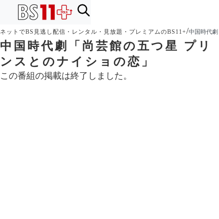
/
ネットでBS見逃し配信・レンタル・見放題・プレミアムのBS11+
中国時代劇
中国時代劇「尚芸館の五つ星 プリ
ンスとのナイショの恋」
この番組の掲載は終了しました。