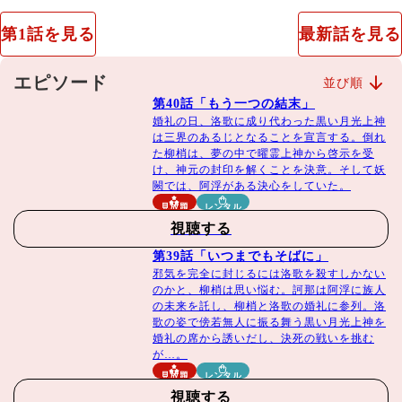
幼い頃、夢の中で仙人に会った柳梢（シュー･ルー）は、
世に出て多くの大事を成し遂げるという運命を授けられ
第1話を見る
最新話を見る
る。10年後、柳梢は並外れた霊力を秘めた娘に成長し、仙
人との再会を夢見て屋敷を出る準備を始める。しかし、柳
エピソード
並び順
梢の持つ霊力を奪おうとする陸地の妖王の襲撃を受け、抵
第40話「もう一つの結末」
抗しようとするも命の危機に。するとそこに猟妖師の陸離
婚礼の日、洛歌に成り代わった黒い月光上神
（チャン･ビンビン）が現れ、柳梢を妖王の魔の手から救
は三界のあるじとなることを宣言する。倒れ
い出す。どことなく夢で会った仙人と似た面影を持つ陸離
た柳梢は、夢の中で曜霊上神から啓示を受
け、神元の封印を解くことを決意。そして妖
に対し、親近感を覚える柳梢。そんな陸離には過去の記憶
闕では、阿浮がある決心をしていた。
がなかった。謎めいた運命を持つ柳梢と陸離の２人は、互
見放題
レンタル
いに惹かれ合いながら、数々の困難を乗り越えて最愛の人
視聴する
たちを守るために旅路を共にする。２人の行く手に立ちは
第39話「いつまでもそばに」
だかるのは…？
邪気を完全に封じるには洛歌を殺すしかない
のかと、柳梢は思い悩む。訶那は阿浮に族人
の未来を託し、柳梢と洛歌の婚礼に参列。洛
2022年／中国／原題：月歌行
歌の姿で傍若無人に振る舞う黒い月光上神を
婚礼の席から誘いだし、決死の戦いを挑む
日本語字幕･全40話
が…。
見放題
レンタル
視聴する