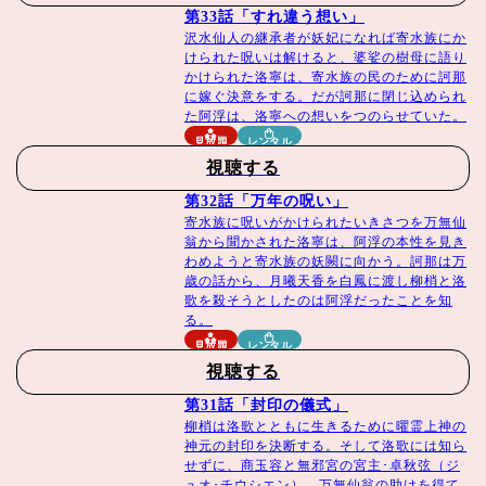
第33話「すれ違う想い」
沢水仙人の継承者が妖妃になれば寄水族にか
けられた呪いは解けると、婆娑の樹母に語り
かけられた洛寧は、寄水族の民のために訶那
に嫁ぐ決意をする。だが訶那に閉じ込められ
た阿浮は、洛寧への想いをつのらせていた。
見放題
レンタル
視聴する
第32話「万年の呪い」
寄水族に呪いがかけられたいきさつを万無仙
翁から聞かされた洛寧は、阿浮の本性を見き
わめようと寄水族の妖闕に向かう。訶那は万
歳の話から、月曦天香を白鳳に渡し柳梢と洛
歌を殺そうとしたのは阿浮だったことを知
る。
見放題
レンタル
視聴する
第31話「封印の儀式」
柳梢は洛歌とともに生きるために曜霊上神の
神元の封印を決断する。そして洛歌には知ら
せずに、商玉容と無邪宮の宮主･卓秋弦（ジ
ュオ･チウシエン）、万無仙翁の助けを得て