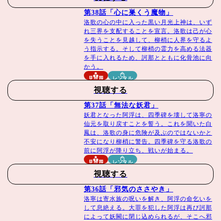
出演者・スタッフ
第38話「心に巣くう魔物」
洛歌の心の中に入った黒い月光上神は、いず
れ三界を支配することを宣言。洛歌は己が心
キャスト
を失うことを見越して、柳梢に人界を守るよ
チャン・ビンビン「永遠の桃花～三生三世～」「花不
う指示する。そして柳梢の霊力を高める法器
を手に入れるため、訶那とともに化骨池に向
棄〈カフキ〉-運命の姫と仮面の王子-」
かう。
シュー・ルー「宮廷の諍い女」「恋する星の王子様」
見放題
レンタル
「麗らかなキミにときめいて！～Sunshine of My Life
視聴する
～」
第37話「無法な妖君」
ワン・ヨウシュオ「如意芳霏～夢紡ぐ恋の道～」「九
妖君となった阿浮は、四季碑を壊して洛寧の
仙元を取り戻すことを誓う。これを聞いた白
齢公主～隠された真実～」
鳳は、洛歌の身に危険が及ぶのではないかと
ジョンホー・フイズー「奇星記之鮮衣怒馬少年時（原
不安になり柳梢に警告。四季碑を守る洛歌の
前に阿浮が降り立ち、戦いが始まる。
題）」「プラチナの恋人たち」
見放題
レンタル
視聴する
スタッフ
第36話「邪気のささやき」
監督：リン・ジエンロン
洛寧は寄水族の呪いを解き、阿浮の命乞いを
脚本：ディエンチエンホワン ほか
して息絶える。大罪を犯した阿浮は再び訶那
によって妖闕に閉じ込められるが、そこへ邪