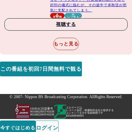
封印の儀式に臨むが、その途中で卓秋弦が邪
気に支配されてしまう。
見放題
レンタル
視聴する
もっと見る
この番組を初回7日間無料で観る
© 2007- Nippon BS Broadcasting Corporation. AllRights Reserved.
エルマークは、
JASRAC許諾番号
レコード会社・映像制作会社が提供する
9016802005Y45038
コンテンツを示す登録商標です
9016802004Y45038
RIAJ60040001
ログイン
今すぐはじめる