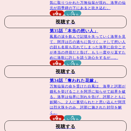
気に取りつかれた万無仙翁が現れ、洛寧の仙
元が四季碑の下にあると吹き込む。
© BEIJING IQIYI SCIENCE & TECHNOLOGY CO., LTD.
見放題
レンタル
All rights reserved.
視聴する
第35話「本当の想い人」
鳳凰の涙を飲んで記憶を失っていく洛寧を見
て、阿浮は己の過ちに気づく。そして想い人
の顔も名前も忘れてしまった洛寧に自分こそ
が本当の伴侶だと告げ、もう一度やり直すた
めに洛歌に許しを請う決心をするが…。
見放題
レンタル
視聴する
第34話「奪われた花嫁」
万無仙翁の命を受けた白鳳は、洛寧と訶那が
婚礼を挙げることを阿浮に知らせて結界を破
る。洛寧は仙界に別れを告げ、訶那とともに
妖闕へ。２人に裏切られたと思い込んだ阿浮
は烈火珠をのみ、訶那に施された封印を解
く。
見放題
レンタル
視聴する