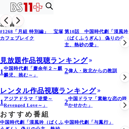
新着
#1268「月組 特別編」 宝塚
第10話 中国時代劇「漠風吟
カフェブレイク
（ばくふうぎん） 偽りの公
主、熱砂の愛」
見放題作品視聴ランキング
中国時代劇「慶余年２～麒
2
1
偉人・敗北からの教訓
麟児、挑む～」
レンタル作品視聴ランキング
アジアドラマ「逆愛～
中国ドラマ「素敵な恋の咲
1
2
Revenged Love～」
かせかた」
おすすめ番組
中国時代劇「漠風吟（ばくふ
中国時代劇「与鳳行」
うぎん） 偽りの公主、熱砂