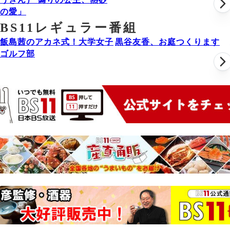
の愛」
BS11レギュラー番組
飯島茜のアカネ式！大学女子
黒谷友香、お庭つくります
ゴルフ部